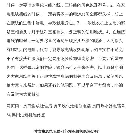
时候一定要清楚零线火线地线，三根线的颜色以及型号。2、在家
用电线接线的时候，一定要将家中的电源总闸全部都关掉，防止
在接线的过程中漏电，导致触电身亡。3、一般洗衣机上面用的都
是三相插头，对于这种三相插头，要正确的使用地线。4、在连接
电线的时候，一定要尽量的避免出现接头外漏的现象，因为接头
有非常大的电阻，很有可能导致电线发热现象，如果实在不避免
不了有接头外漏我们一定要用绝缘胶布缠绕紧密，不要让它露在
外面，这样做非常的危险，很容易给人带来伤害。以上就是小编
为大家总结的关于正规地线埋多深的相关内容及信息，希望可以
给大家带来帮助。如果还有其他问题，可以平台下方留言，小编
会及时为大家解决|
网页词：
奥田集成灶售后
奥田燃气灶维修电话
奥田热水器电话号
码
奥田油烟机维修点
本文来源网络,错别字勿怪,您觉得怎么样?