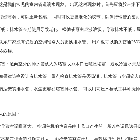
这是我们常见的室内管道滴水现象。 出现这种现象时，首先应将胶带撕
隙或薄弱，可以重新包裹。 同时可以更换老化的胶带，以保持铜管的密
不畅：排水管长期使用导致老化、松弛或弯曲成波浪状，导致排水不畅，
联系厂家或有资质的空调维修人员更换排水管。 用户也可以购买普通PV
较麻烦。
堵塞：通向室外的排水管被人为堵塞或排水口被赃物堵塞，造成冷凝水无
如果建筑物设计有排水管，重点检查排水管是否畅通，排水管与空调管入
滴法安装排水管，灰尘更容易堵塞排水管。 可以用高压水枪或工具冲洗
大的原因：
大导致空调噪音大。 空调主机的声音是由出风口产生的，所以空调风速开
装不稳定也会造成噪音过大。 面板安装有点松动，导致运行时振动和噪音