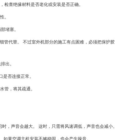
下，检查绝缘材料是否老化或安装是否正确。
封性。
局部堵塞。
C细管代替。 不过室外机部分的施工有点困难，必须把保护胶
法排出。
口是否连接正常。
排水管，将其疏通。
启时，声音会越大。 这时，只需将风速调低，声音也会减小。
。 如果空调主机安装不够稳固，也会产生噪音。