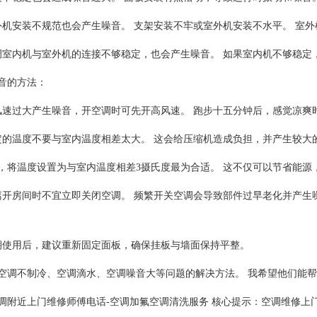
外机安装不规范也会产生噪音。 支架安装不牢或室外机安装不水平。 室
调室内机与室外机的连接不够稳定，也会产生噪音。 如果室内机不够稳定
音的方法：
风速过大产生噪音，开空调时可先开高风速。 跑步十五分钟后，感觉凉爽
定的温度不要与室内温度相差太大。 这会给压缩机造成负担，并产生较大
，将温度设置为与室内温度相差3摄氏度最为合适。 这不仅可以节省能源
离开房间时不宜立即关闭空调。 频繁开关空调会导致部件过早老化并产生
期使用后，建议重新固定面板，确保挂板与墙面保持平整。
空调不制冷、空调滴水、空调噪音大等问题的解决方法。 我希望他们能帮
调附近上门维修师傅电话-空调加氟空调清洗服务 核心提示：空调维修上门