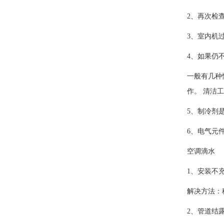
2、再次检
3、室内机
4、如果仍
一般有几种
作。 清洁
5、制冷剂
6、电气元
空调滴水
1、安装不
解决方法：
2、管道结