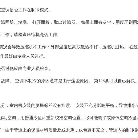
查空调是否工作在制冷模式。
过滤网脏、堵塞。 打开面板，取出过滤器。 如果上面有灰尘，用废牙刷
不工作，请检查压缩机是否工作。
情况会导致压缩机不工作：外部温度过高或散热不好，压缩机过热。 在这
工作最好由专业人员进行。
是否过低应由专业人员检查。
件故障。 空调不制冷的原因通常是由于这些原因。 第123条可以自己解决。
充分：室内机安装的膨胀螺丝没有拧紧。 安装不充分影响平衡，导致排水
移动空调，用普通液位计重新校准空调位置，尽可能调平或降低空调冷凝
露：由于管道上的保温材料质量差或太薄，或包裹不完全，管道内的制冷