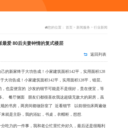
您的位置：
首页
>
新闻服务
>
行业新闻
派最爱 80后夫妻钟情的复式楼层
返回列表
自己的新家终于大功告成！小家建筑面积142平，实用面积128
告成！小家建筑面积142平，实用面积128平，错层。
的，也蛮便宜的 沙发的细节可能是不是很好，贵在便宜，等
多。 餐厅侧面 朋友们都很喜欢我这超级无敌大的厨房，虽
正规的书房，两房间都做卧室了 近看细节 以前很怕床两遍做
来就是主卧，我的浴缸，书桌，衣帽柜，想想.
是十分吃力的一件事，我和老公忙里忙外好久，最后还是很顺利