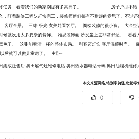
装修任务，看着我们的新家别提有多高兴了。 房子户型不错，有
久，盯着装修工程队赶快完工，装修师傅们都有不耐烦的意思了。不过还
。 客厅全景。 三雄·极光 玄关处看客厅。 阁楼装修的很小资。 大金
时候就没用太多复杂的装饰。 雅思装饰画 沙发坐上去非常舒适。 看看
黑色了。 这张能看清一楼的整体布局。 利客迈灯饰 客厅温馨时尚。 
，以后就可以做儿童房了。 主卧~
田集成灶售后
奥田燃气灶维修电话
奥田热水器电话号码
奥田油烟机维修
本文来源网络,错别字勿怪,您觉得
0