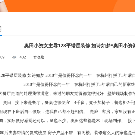
闻
奥田小资女主导128平错层装修 如诗如梦*奥田小资
-09
402
收藏
128平错层装修 如诗如梦 2010年是值得怀念的一年，在杭州打拼了3年后
2010年是值得怀念的一年，在杭州打拼了3年后自己的新家终于大功
客餐厅走道的处理我很满意，来过的朋友觉得都觉得挺好 壁炉现场制作
。奥田 接下来是餐厅，餐桌也很便宜，4千多，凳子加椅子，餐边柜2千
但现在下班后自己做饭，连我自己都不赶相信。 走廊 客房，家里没有
调，实际做好感觉还可以，量也不少。奥田这些都是木工现场制作。 接下
 80后夫妻钟情的复式楼层 房子户型不错，有阁楼。装修这么大的家也