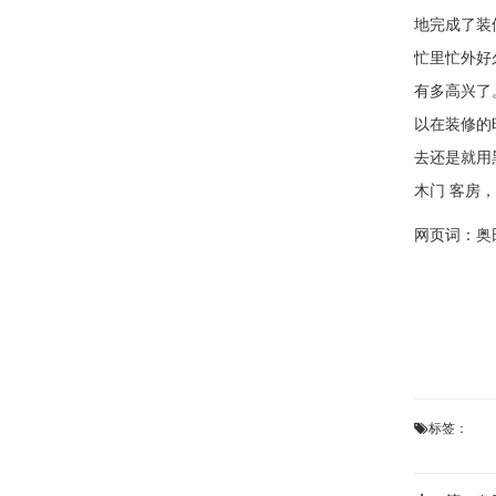
地完成了
忙里忙外好
有多高兴了
以在装修的
去还是就用
木门 客房
网页词：
奥
标签：