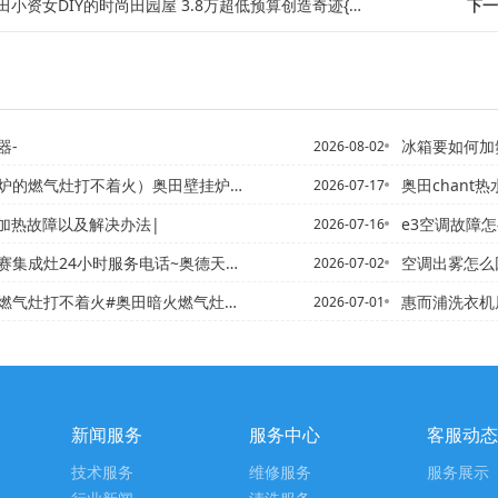
小资女DIY的时尚田园屋 3.8万超低预算创造奇迹{奥田小资女超给力装修 打...
下一
器-
冰箱要如何加氟利昂 冰箱加氟
2026-08-02
燃气灶打不着火）奥田壁挂炉和燃气灶都打不着火
奥田chant热水器维修电
2026-07-17
机加热故障以及解决办法|
e3空调故障
2026-07-16
成灶24小时服务电话~奥德天然气燃气灶打不着火
空调出雾怎么
2026-07-02
气灶打不着火#奥田暗火燃气灶点不着火
惠而浦洗衣机屏幕不显示是怎
2026-07-01
新闻服务
服务中心
客服动态
技术服务
维修服务
服务展示