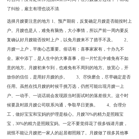
了纠纷，雇主有理也说不清.
选择月嫂要注意的地方 1、预产期前，反复确定月嫂是否能按时上
户。月嫂也是人，难免有脑热，大小事情，所以产前一周内要反
复确认好月嫂能否按时上户，以免月嫂来不了措手不及。 2、
月嫂一上户，平衡心态重要。俗话有：喜事家家有，十办九不
全。家中添丁，是人生中的大事喜事，但一片忙乱中难免有不如
意的地方。月嫂初来乍到，也难免有不周到的地方。放宽心，开
放你的信任，是用好月嫂的步。 3、尽快磨合，尽早确定是否
任用。虽然在找月嫂的时候千挑万选，仍然可能出现月嫂一上
户、一动手、一说话就会发现跟当时面试时的落差很大。这个时
候要及时跟月嫂公司联系沟通，争取早日更换。 4、合理分
工，做好宝宝和宝妈的护理是核心。月嫂70%的精力是照顾宝
宝，30%的精力是照顾宝妈。一定不要觉得花了很多钱请月嫂，
就恨不能让月嫂把一家人的起居都照顾了。月嫂做了很多其他事