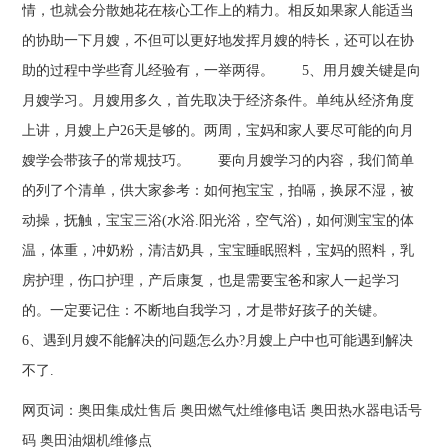
情，也就会分散她花在核心工作上的精力。相反如果家人能适当
的协助一下月嫂，不但可以更好地发挥月嫂的特长，还可以在协
助的过程中学些育儿经验有，一举两得。 5、用月嫂关键是向
月嫂学习。月嫂用多久，首先取决于经济条件。单纯从经济角度
上讲，月嫂上户26天是够的。两周，宝妈和家人要尽可能的向月
嫂学会带孩子的常规技巧。 要向月嫂学习的内容，我们简单
的列了个清单，供大家参考：如何抱宝宝，拍嗝，换尿不湿，被
动操，抚触，宝宝三浴(水浴.阳光浴，空气浴)，如何测宝宝的体
温，体重，冲奶粉，清洁奶具，宝宝睡眠照料，宝妈的照料，乳
房护理，伤口护理，产后康复，也是需要宝爸和家人一起学习
的。一定要记住：不断地自我学习，才是带好孩子的关键。
6、遇到月嫂不能解决的问题怎么办?月嫂上户中也可能遇到解决
不了.
网页词：
奥田集成灶售后
奥田燃气灶维修电话
奥田热水器电话号
码
奥田油烟机维修点