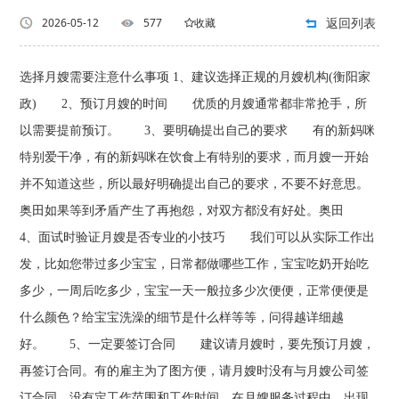
返回列表
2026-05-12
577
收藏
选择月嫂需要注意什么事项 1、建议选择正规的月嫂机构(衡阳家
政) 2、预订月嫂的时间 优质的月嫂通常都非常抢手，所
以需要提前预订。 3、要明确提出自己的要求 有的新妈咪
特别爱干净，有的新妈咪在饮食上有特别的要求，而月嫂一开始
并不知道这些，所以最好明确提出自己的要求，不要不好意思。
奥田如果等到矛盾产生了再抱怨，对双方都没有好处。奥田
4、面试时验证月嫂是否专业的小技巧 我们可以从实际工作出
发，比如您带过多少宝宝，日常都做哪些工作，宝宝吃奶开始吃
多少，一周后吃多少，宝宝一天一般拉多少次便便，正常便便是
什么颜色？给宝宝洗澡的细节是什么样等等，问得越详细越
好。 5、一定要签订合同 建议请月嫂时，要先预订月嫂，
再签订合同。有的雇主为了图方便，请月嫂时没有与月嫂公司签
订合同，没有定工作范围和工作时间，在月嫂服务过程中，出现