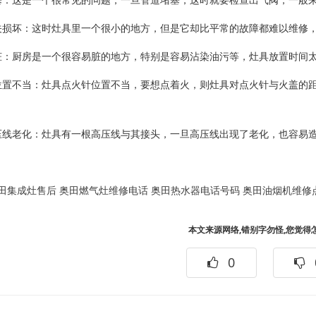
塞：这是一个很常见的问题，一旦管道堵塞，这时就要检查出气阀，一般
关损坏：这时灶具里一个很小的地方，但是它却比平常的故障都难以维修
脏：厨房是一个很容易脏的地方，特别是容易沾染油污等，灶具放置时间
位置不当：灶具点火针位置不当，要想点着火，则灶具对点火针与火盖的
压线老化：灶具有一根高压线与其接头，一旦高压线出现了老化，也容易
田集成灶售后
奥田燃气灶维修电话
奥田热水器电话号码
奥田油烟机维修
本文来源网络,错别字勿怪,您觉得
0