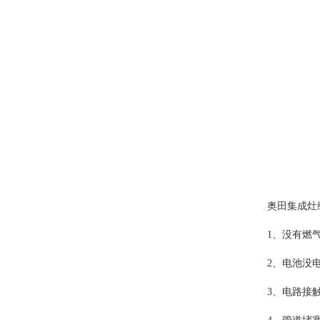
奥田集成灶
1、没有燃
2、电池没
3、电路接