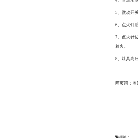
4、管道堵
5、微动开
6、点火针
7、点火针
着火。
8、灶具高
网页词：
奥
标签：