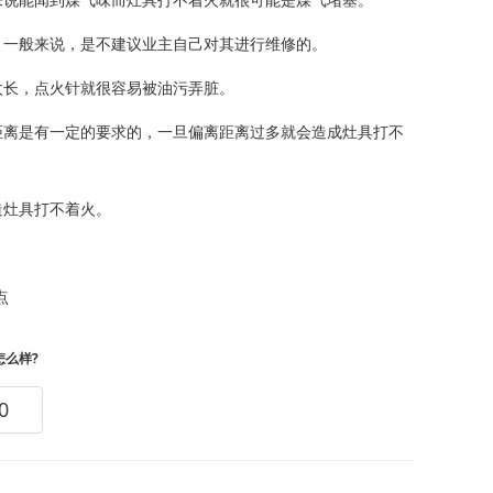
来说能闻到煤气味而灶具打不着火就很可能是煤气堵塞。
，一般来说，是不建议业主自己对其进行维修的。
太长，点火针就很容易被油污弄脏。
距离是有一定的要求的，一旦偏离距离过多就会造成灶具打不
造灶具打不着火。
点
怎么样?
0