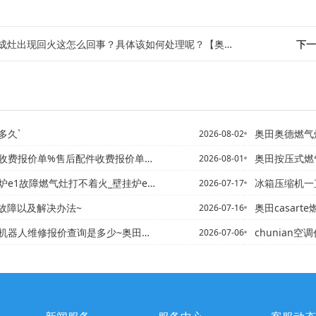
成灶出现回火这怎么回事？具体该如何处理呢？【奥田集成灶全国维修服务】
下一
多久`
奥田奥德燃气灶打
2026-08-02
费报价单%售后配件收费报价单表格最新报价
奥田按压式燃气灶
2026-08-01
1故障燃气灶打不着火_壁挂炉e1燃气灶打不着火
冰箱压缩机一直工作怎么办 
2026-07-17
机故障以及解决办法~
奥田casarte
2026-07-16
修报价查询是多少~奥田扫地机器人维修报价查询是多少钱新版
chunian
2026-07-06