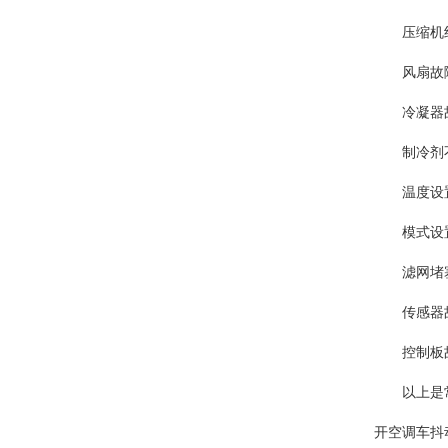
压缩机组故
风扇故障：
冷凝器故障
制冷剂不足
温度设置不
模式设置不
滤网堵塞：
传感器故障
控制板故障
以上是常见
开空调车抖