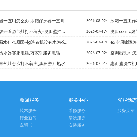
直叫怎么办 冰箱保护器一直叫解决方法@冰箱保温
冰箱一直工作不停机
2026-08-02
气灶打不着火+奥田壁挂炉热水器报修电话,菲斯曼壁挂炉售后
奥田colmo燃
2026-07-17
机漏水什么原因~lg洗衣机没有水怎么办
e5空调故障怎
2026-07-17
客服电话,万家乐服务电话`奥迪a2燃气灶打不着火了怎么办
空调出现e1
2026-07-02
么打不着火_奥田敖江热水器维修电话,平阳水头顺丰快递电话号码
惠而浦洗衣机时间和日期如何
2026-07-01
新闻服务
服务中心
客服动态
技术服务
维修服务
服务展示
行业新闻
清洗服务
说明书
安装服务