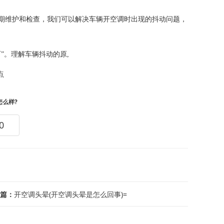
期维护和检查，我们可以解决车辆开空调时出现的抖动问题，
”。理解车辆抖动的原,
点
怎么样?
0
篇：
开空调头晕(开空调头晕是怎么回事)=