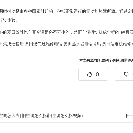
调时抖动是由多种因素引起的，包括正常运行的震动和故障所致。通过定
行驶体验。
热的夏日驾驶汽车开空调是必不可少的，然而车辆抖动却成全程的“绊脚石
田集成灶售后
奥田燃气灶维修电话
奥田热水器电话号码
奥田油烟机维修
本文来源网络,错别字勿怪,您觉得
0
空调怎么办|旧空调怎么拆(旧空调怎么拆视频)
下一